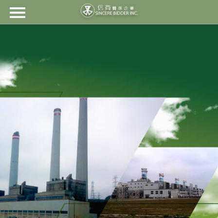
信商關係企業
關於信商
產品代理
工程技術
最新消息
檔案下載
客戶群
聯絡我們
繁
EN
日
Ti?
???
中
本
ng
語
Vi?
t