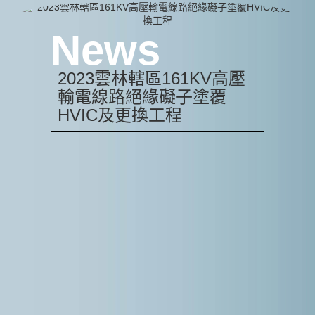
2023雲林轄區161KV高壓
輸電線路絕緣礙子塗覆
HVIC及更換工程