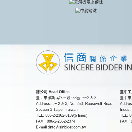
總公司 Head Office
臺中工廠 
臺北市羅斯福路三段253號9F~2 & 3
臺中市
Address: 9F-2 & 3, No. 253, Roosevelt Road
Addres
Section 3 Taipei, Taiwan
Industr
TEL:
886-2-2362-8189(6 lines)
TEL:
8
FAX : 886-2-2362-2374
FAX : 
E-mail :
info@sinbider.com.tw