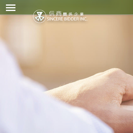
信商關係企業
關於信商
產品代理
工程技術
最新消息
檔案下載
客戶群
聯絡我們
繁
EN
日
Ti?
???
中
本
ng
語
Vi?
t