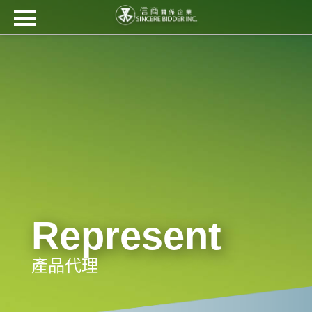
信商關係企業
關於信商
產品代理
工程技術
最新消息
檔案下載
客戶群
Represent
聯絡我們
繁
EN
日
Ti?
???
產品代理
中
本
ng
語
Vi?
t