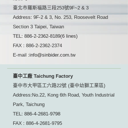
臺北市羅斯福路三段253號9F~2 & 3
Address: 9F-2 & 3, No. 253, Roosevelt Road
Section 3 Taipei, Taiwan
TEL:
886-2-2362-8189(6 lines)
FAX : 886-2-2362-2374
E-mail :
info@sinbider.com.tw
臺中工廠 Taichung Factory
臺中市大甲區工六路22號 (臺中幼獅工業區)
Address:No.22, Kong 6th Road, Youth Industrial
Park, Taichung
TEL:
886-4-2681-9798
FAX : 886-4-2681-9795