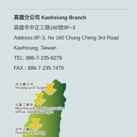
高雄分公司 Kaohsiung Branch
高雄巿中正三路160號8F~3
Address:8F-3, No 160 Chung Cheng 3rd Road
Kaohsiung, Taiwan
TEL:
886-7-235-6279
FAX : 886-7-235-7479