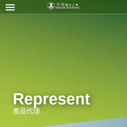
信商關係企業
關於信商
產品代理
工程技術
最新消息
檔案下載
客戶群
Represent
聯絡我們
繁
EN
日
Ti?
???
中
本
ng
產品代理
語
Vi?
t