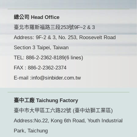
總公司 Head Office
臺北市羅斯福路三段253號9F~2 & 3
Address: 9F-2 & 3, No. 253, Roosevelt Road
Section 3 Taipei, Taiwan
TEL:
886-2-2362-8189(6 lines)
FAX : 886-2-2362-2374
E-mail :
info@sinbider.com.tw
臺中工廠 Taichung Factory
臺中市大甲區工六路22號 (臺中幼獅工業區)
Address:No.22, Kong 6th Road, Youth Industrial
Park, Taichung