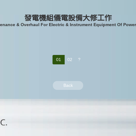
發電機組儀電設備大修工作
enance & Overhaul For Electric & Instrument Equipment Of Power
01
02
?
Back